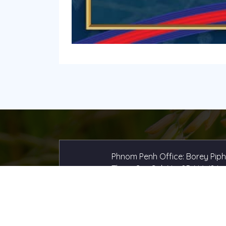
Phnom Penh Office: Borey Pip
Thmei Sen Sok No. 25, N-W04
Street, Khan Sen Sok, Phnom P
Thmei District, Phnom Penh City
12101 Factory: Group1, No 6,
Thmorkol Village, Ta Poung