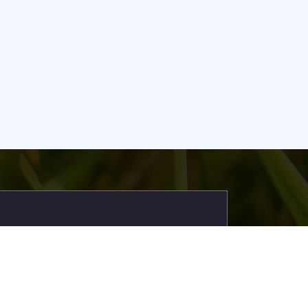
Call Us:
(+855) 89 333 168
(+855) 12 801 133