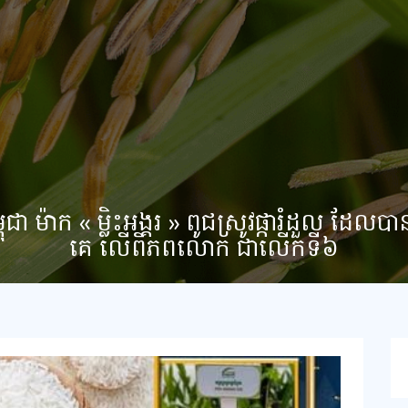
 ម៉ាក « ម្លិះអង្គរ » ពូជស្រូវផ្ការំដួល ដែលបាន
គេ លើពិភពលោក ជាលើកទី៦