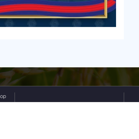
hop
enh
.
Email Us:
andy.lay@cityrice.com