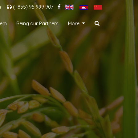
m
(+855) 95 999 907
tem
Being our Partners
More