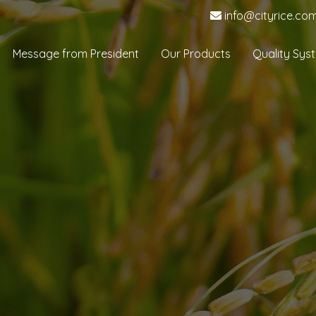
info@cityrice.co
Message from President
Our Products
Quality Sys