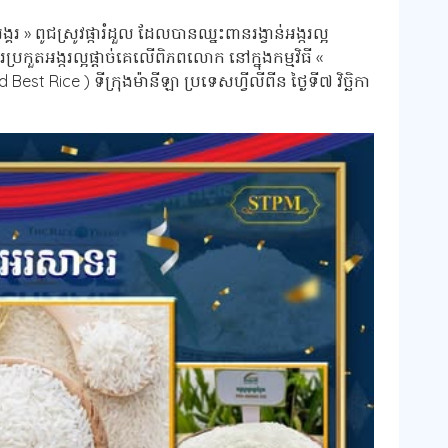
្គរ » ពូជស្រូវផ្ការំដួល ដែលបានឈ្នះពានរង្វាន់អង្ករល្អ
រកួតអង្ករល្អផ្តាច់គេលើពិភពលោក នៅក្នុងកម្មវិធី «
st Rice ) ទីក្រុងម៉ានីឡា ប្រទេសហ្វីលីពីន ថ្ងៃទី៧ វិច្ឆិកា