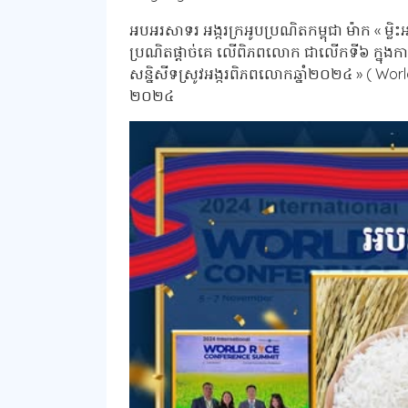
អបអរសាទរ អង្ករក្រអូបប្រណិតកម្ពុជា ម៉ាក « ម្លិះអង
ប្រណិតផ្តាច់គេ លើពិភពលោក ជាលើកទី៦ ក្នុងការប្
សន្និសីទស្រូវអង្ករពិភពលោកឆ្នាំ២០២៤ » ( World Be
២០២៤