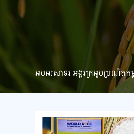
អបអរសាទរ អង្ករក្រអូបប្រណិតកម្ពុជា